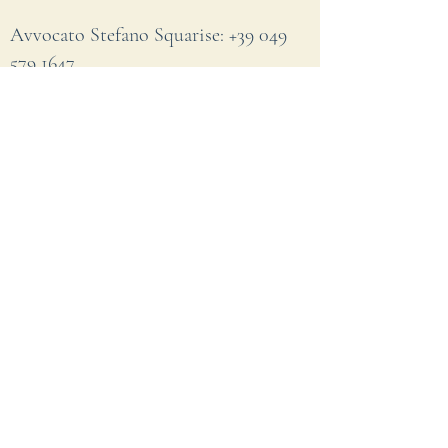
Avvocato Stefano Squarise: +39
049
579 1647
Contattami
AVVOCATO STEFANO SQUARISE
(+39)
049 579 1647